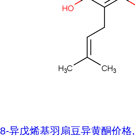
8-异戊烯基羽扇豆异黄酮价格,