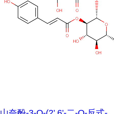
山奈酚-3-O-(2',6'-二-O-反式-