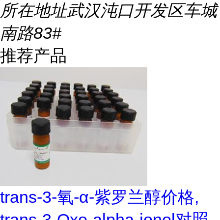
所在地址
武汉沌口开发区车城
南路83#
推荐产品
trans-3-氧-α-紫罗兰醇价格,
trans-3-Oxo-alpha-ionol对照