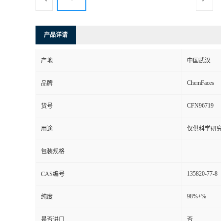
产品详请
产地
中国武汉
ChemFaces
品牌
CFN96719
货号
用途
仅供科学研
包装规格
135820-77-8
CAS编号
98%+%
纯度
是否进口
否