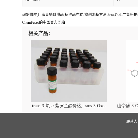
现货供应,厂家直销对照品,标准品赤式-愈创木基甘油-beta-O-4'-二氢松柏醇
ChemFaces的中国官方网站
相关产品：
trans-3-氧-α-紫罗兰醇价格, trans-3-Oxo-
山奈酚-3-O
alpha-ionol对照品, CAS号:896107-70-3
beta-D-吡
(2',6'-d
联系
glucopyra