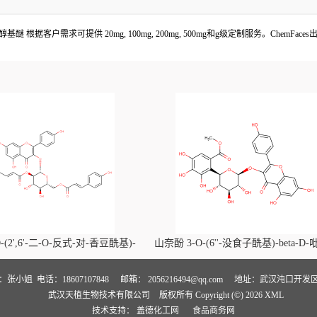
基醚 根据客户需求可提供 20mg, 100mg, 200mg, 500mg和g级定制服务。Chem
-(2',6'-二-O-反式-对-香豆酰基)-
山奈酚 3-O-(6''-没食子酰基)-beta-D
喃葡萄糖苷价格, Kaempferol-3-O-
萄糖苷价格, Kaempferol 3-O-(6''-gallo
i-O-trans-p-coumaroyl)-beta-D-
beta-D-glucopyranoside对照品, CA
人：张小姐
电话：18607107848
邮箱：
2056216494@qq.com
地址：武汉沌口开发区
武汉天植生物技术有限公司
版权所有 Copyright (©) 2026
XML
noside对照品, CAS号:121651-61-4
号:56317-05-6
技术支持：
盖德化工网
食品商务网