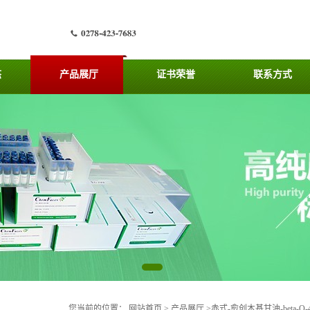
态
产品展厅
证书荣誉
联系方式
您当前的位置：
网站首页
>
产品展厅
>
赤式-愈创木基甘油-beta-O-4'-二氢