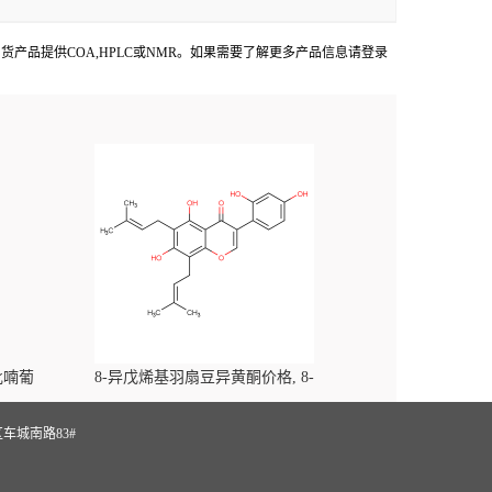
Faces出货产品提供COA,HPLC或NMR。如果需要了解更多产品信息请登录
-吡喃葡
8-异戊烯基羽扇豆异黄酮价格, 8-
yl)-
Prenylluteone对照品, CAS号:125002-91-7
S
车城南路83#