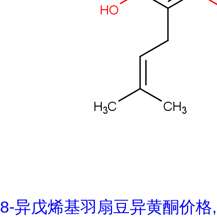
8-异戊烯基羽扇豆异黄酮价格,