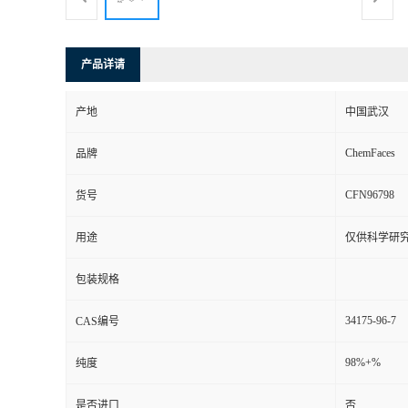
产品详请
产地
中国武汉
ChemFaces
品牌
CFN96798
货号
用途
仅供科学研
包装规格
34175-96-7
CAS编号
98%+%
纯度
是否进口
否