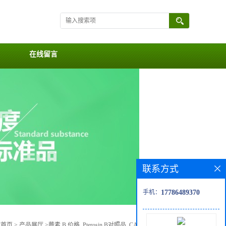
在线留言
联系方式
手机：
17786489370
站首页
>
产品展厅
>
蕨素 B 价格, Pterosin B对照品, CAS号:34175-96-7