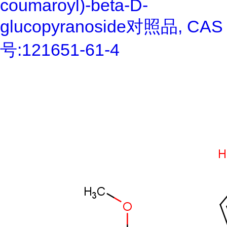
coumaroyl)-beta-D-
glucopyranoside对照品, CAS
号:121651-61-4