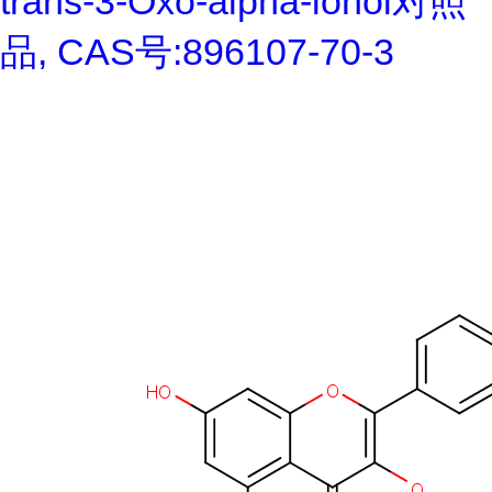
trans-3-Oxo-alpha-ionol对照
品, CAS号:896107-70-3