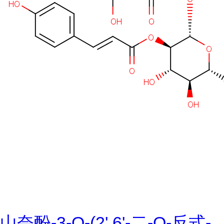
山奈酚-3-O-(2',6'-二-O-反式-