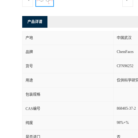
产品详请
产地
中国武汉
ChemFaces
品牌
CFN96252
货号
用途
仅供科学研
包装规格
868405-37-2
CAS编号
98%+%
纯度
是否进口
否