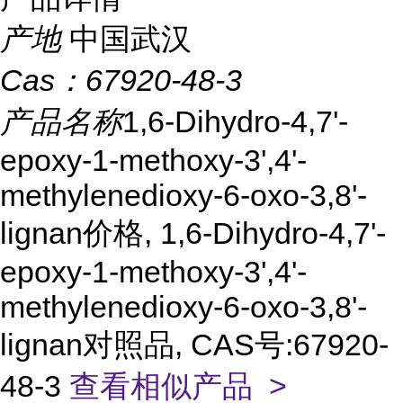
产地
中国武汉
Cas：
67920-48-3
产品名称
1,6-Dihydro-4,7'-
epoxy-1-methoxy-3',4'-
methylenedioxy-6-oxo-3,8'-
lignan价格, 1,6-Dihydro-4,7'-
epoxy-1-methoxy-3',4'-
methylenedioxy-6-oxo-3,8'-
lignan对照品, CAS号:67920-
48-3
查看相似产品 >