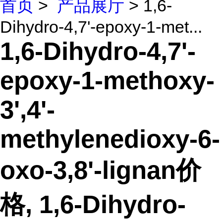
首页
>
产品展厅
> 1,6-
Dihydro-4,7'-epoxy-1-met...
1,6-Dihydro-4,7'-
epoxy-1-methoxy-
3',4'-
methylenedioxy-6-
oxo-3,8'-lignan价
格, 1,6-Dihydro-