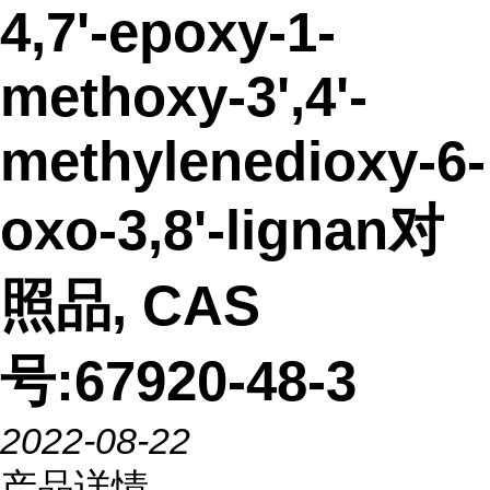
4,7'-epoxy-1-
methoxy-3',4'-
methylenedioxy-6-
oxo-3,8'-lignan对
照品, CAS
号:67920-48-3
2022-08-22
产品详情