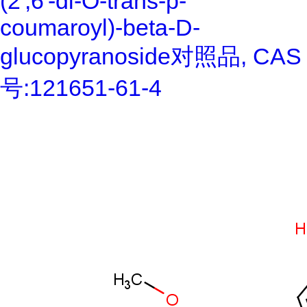
(2',6'-di-O-trans-p-
coumaroyl)-beta-D-
glucopyranoside对照品, CAS
号:121651-61-4