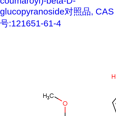
coumaroyl)-beta-D-
glucopyranoside对照品, CAS
号:121651-61-4