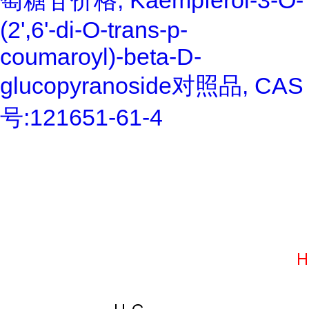
萄糖苷价格, Kaempferol-3-O-
(2',6'-di-O-trans-p-
coumaroyl)-beta-D-
glucopyranoside对照品, CAS
号:121651-61-4