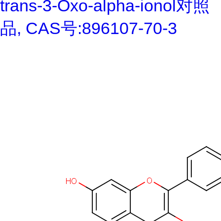
trans-3-Oxo-alpha-ionol对照
品, CAS号:896107-70-3