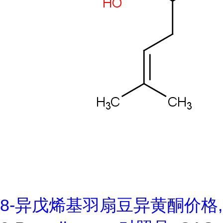
8-异戊烯基羽扇豆异黄酮价格,