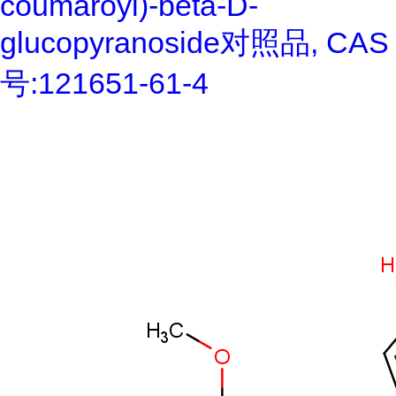
coumaroyl)-beta-D-
glucopyranoside对照品, CAS
号:121651-61-4