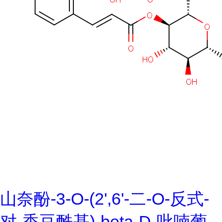
山奈酚-3-O-(2',6'-二-O-反式-
对-香豆酰基)-beta-D-吡喃葡