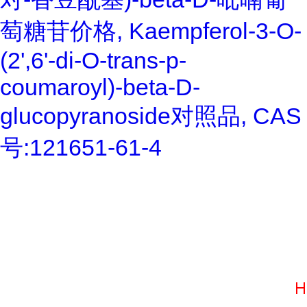
萄糖苷价格, Kaempferol-3-O-
(2',6'-di-O-trans-p-
coumaroyl)-beta-D-
glucopyranoside对照品, CAS
号:121651-61-4