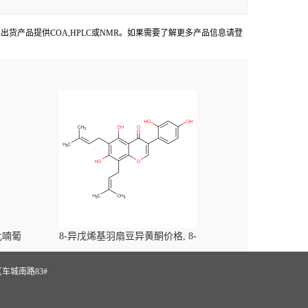
hemFaces出货产品提供COA,HPLC或NMR。如果需要了解更多产品信息请登
-吡喃葡
8-异戊烯基羽扇豆异黄酮价格, 8-
yl)-
Prenylluteone对照品, CAS号:125002-91-7
S
车城南路83#