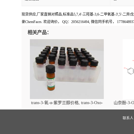
现货供应,厂家直销对照品,标准品5,7,4'-三羟基-3,6-二甲氧基-3',5'-二
录ChemFaces
. 欢迎询价， QQ：2056216494, 微信同手机号， 1778648937
相关产品：
trans-3-氧-α-紫罗兰醇价格, trans-3-Oxo-
山奈酚-3-O
alpha-ionol对照品, CAS号:896107-70-3
beta-D-吡
(2',6'-d
联系
glucopyra