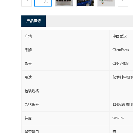
产品详请
产地
中国武汉
ChemFaces
品牌
CFN97838
货号
用途
仅供科学研
包装规格
1246926-08-8
CAS编号
98%+%
纯度
是否进口
否