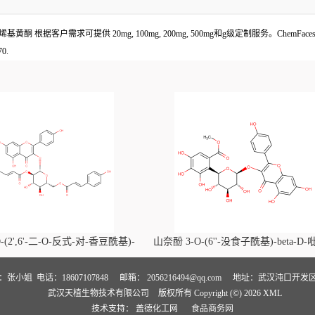
异戊烯基黄酮 根据客户需求可提供 20mg, 100mg, 200mg, 500mg和g级定制服务。C
0.
-(2',6'-二-O-反式-对-香豆酰基)-
山奈酚 3-O-(6''-没食子酰基)-beta-D
喃葡萄糖苷价格, Kaempferol-3-O-
萄糖苷价格, Kaempferol 3-O-(6''-gallo
i-O-trans-p-coumaroyl)-beta-D-
beta-D-glucopyranoside对照品, CA
人：张小姐
电话：18607107848
邮箱：
2056216494@qq.com
地址：武汉沌口开发区
武汉天植生物技术有限公司
版权所有 Copyright (©) 2026
XML
noside对照品, CAS号:121651-61-4
号:56317-05-6
技术支持：
盖德化工网
食品商务网