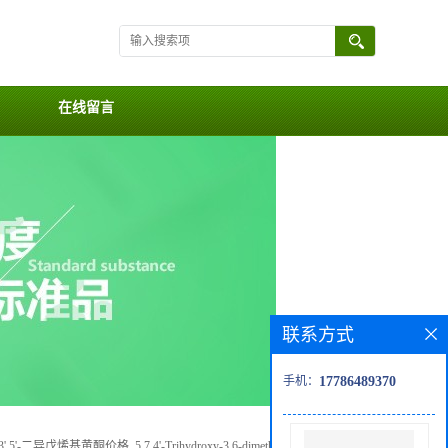
在线留言
联系方式
手机：
17786489370
5'-二异戊烯基黄酮价格, 5,7,4'-Trihydroxy-3,6-dimethoxy-3',5'-