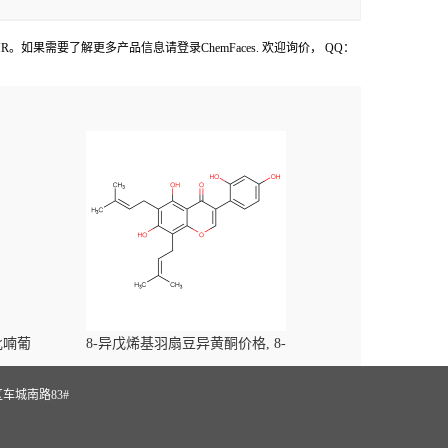
或NMR。如果需要了解更多产品信息请登录ChemFaces
. 欢迎询价， QQ：
-吡喃葡
8-异戊烯基羽扇豆异黄酮价格, 8-
yl)-
Prenylluteone对照品, CAS号:125002-91-7
S
车城南路83#