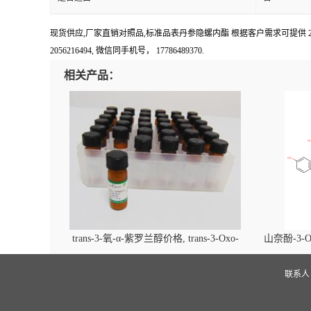
现货供应,厂家直销对照品,标准品表丹参隐螺内酯 根据客户需求可提供 20mg, 1
2056216494, 微信同手机号， 17786489370.
相关产品：
trans-3-氧-α-紫罗兰醇价格, trans-3-Oxo-
山奈酚-3-O
alpha-ionol对照品, CAS号:896107-70-3
beta-D-吡
(2',6'-d
联系
glucopyra