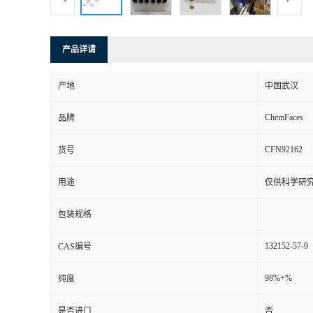
产品详请
产地
中国武汉
ChemFaces
品牌
CFN92162
货号
用途
仅供科学研
包装规格
132152-57-9
CAS编号
98%+%
纯度
是否进口
否