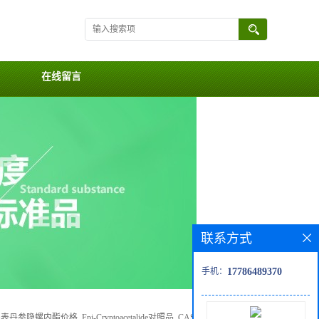
在线留言
联系方式
手机：
17786489370
>
表丹参隐螺内酯价格, Epi-Cryptoacetalide对照品, CAS号:132152-57-9