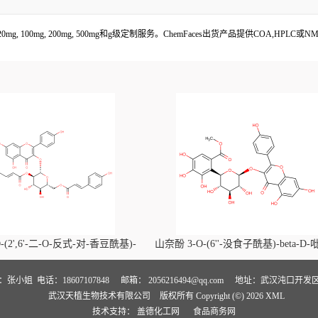
00mg, 200mg, 500mg和g级定制服务。ChemFaces出货产品提供COA,HPLC
-(2',6'-二-O-反式-对-香豆酰基)-
山奈酚 3-O-(6''-没食子酰基)-beta-D
喃葡萄糖苷价格, Kaempferol-3-O-
萄糖苷价格, Kaempferol 3-O-(6''-gallo
i-O-trans-p-coumaroyl)-beta-D-
beta-D-glucopyranoside对照品, CA
人：张小姐
电话：18607107848
邮箱：
2056216494@qq.com
地址：武汉沌口开发区
武汉天植生物技术有限公司
版权所有 Copyright (©) 2026
XML
noside对照品, CAS号:121651-61-4
号:56317-05-6
技术支持：
盖德化工网
食品商务网