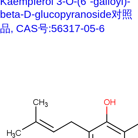
Kaempferol 3-O-(6''-galloyl)-
beta-D-glucopyranoside对照
品, CAS号:56317-05-6