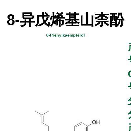
8-异戊烯基山柰酚
8-Prenylkaempferol