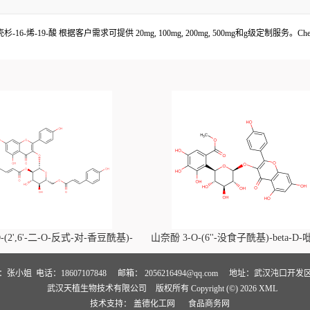
杉-16-烯-19-酸 根据客户需求可提供 20mg, 100mg, 200mg, 500mg和g级定制
-(2',6'-二-O-反式-对-香豆酰基)-
山奈酚 3-O-(6''-没食子酰基)-beta-D
喃葡萄糖苷价格, Kaempferol-3-O-
萄糖苷价格, Kaempferol 3-O-(6''-gallo
i-O-trans-p-coumaroyl)-beta-D-
beta-D-glucopyranoside对照品, CA
人：张小姐
电话：18607107848
邮箱：
2056216494@qq.com
地址：武汉沌口开发区
武汉天植生物技术有限公司
版权所有 Copyright (©) 2026
XML
noside对照品, CAS号:121651-61-4
号:56317-05-6
技术支持：
盖德化工网
食品商务网