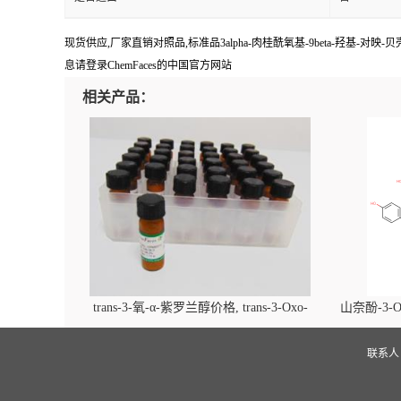
现货供应,厂家直销对照品,标准品3alpha-肉桂酰氧基-9beta-羟基-对映-贝壳
息请登录ChemFaces的中国官方网站
相关产品：
trans-3-氧-α-紫罗兰醇价格, trans-3-Oxo-
山奈酚-3-O
alpha-ionol对照品, CAS号:896107-70-3
beta-D-吡
(2',6'-d
联系
glucopyra