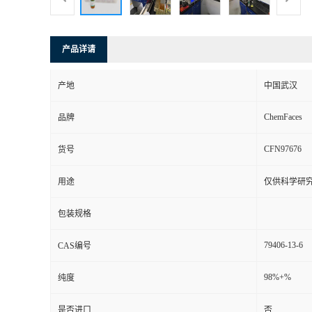
产品详请
产地
中国武汉
ChemFaces
品牌
CFN97676
货号
用途
仅供科学研
包装规格
79406-13-6
CAS编号
98%+%
纯度
是否进口
否