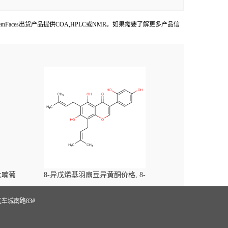
服务。ChemFaces出货产品提供COA,HPLC或NMR。如果需要了解更多产品信
-吡喃葡
8-异戊烯基羽扇豆异黄酮价格, 8-
yl)-
Prenylluteone对照品, CAS号:125002-91-7
S
车城南路83#