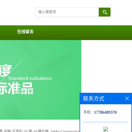
在线留言
联系方式
手机：
17786489370
-对映-贝壳杉-16-烯-19-酸价格, 3alpha-Cinnamoyloxypterokaurene