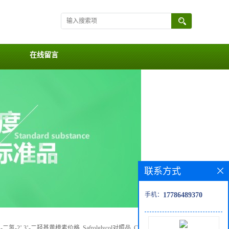
在线留言
联系方式
手机：
17786489370
3’-二氢-2’,3’-二羟基黄樟素价格, Safrolglycol对照品, CAS号:7154-01-0