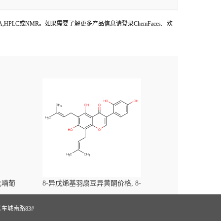
供COA,HPLC或NMR。如果需要了解更多产品信息请登录ChemFaces. 欢
-吡喃葡
8-异戊烯基羽扇豆异黄酮价格, 8-
yl)-
Prenylluteone对照品, CAS号:125002-91-7
S
车城南路83#