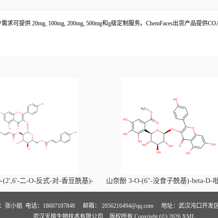
求可提供 20mg, 100mg, 200mg, 500mg和g级定制服务。ChemFaces出货产品提
-(2',6'-二-O-反式-对-香豆酰基)-
山奈酚 3-O-(6''-没食子酰基)-beta-D
喃葡萄糖苷价格, Kaempferol-3-O-
萄糖苷价格, Kaempferol 3-O-(6''-gallo
i-O-trans-p-coumaroyl)-beta-D-
beta-D-glucopyranoside对照品, CA
人：张小姐
电话：18607107848
邮箱：
2056216494@qq.com
地址：武汉沌口开发区
武汉天植生物技术有限公司
版权所有 Copyright (©) 2026
XML
noside对照品, CAS号:121651-61-4
号:56317-05-6