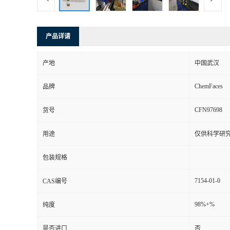
产品详请
产地
中国武汉
ChemFaces
品牌
CFN97698
货号
用途
仅供科学研
包装规格
7154-01-0
CAS编号
98%+%
纯度
是否进口
否