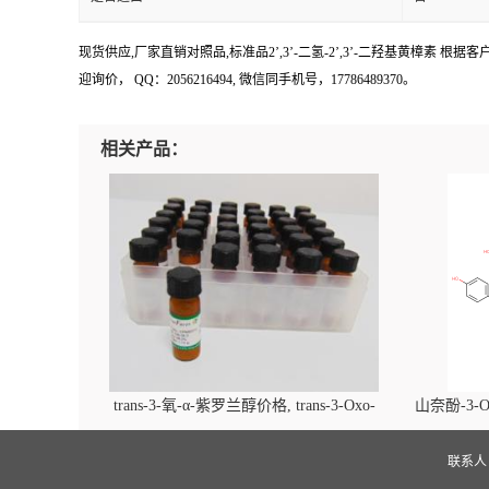
现货供应,厂家直销对照品,标准品2’,3’-二氢-2’,3’-二羟基黄樟素 根据客户需
迎询价， QQ：2056216494, 微信同手机号，17786489370。
相关产品：
trans-3-氧-α-紫罗兰醇价格, trans-3-Oxo-
山奈酚-3-O
alpha-ionol对照品, CAS号:896107-70-3
beta-D-吡
(2',6'-d
联系
glucopyra