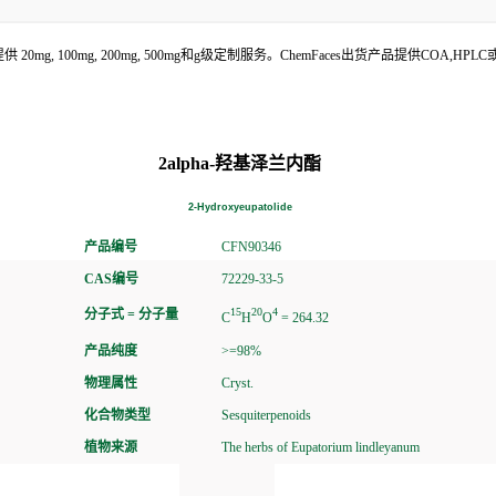
mg, 100mg, 200mg, 500mg和g级定制服务。ChemFaces出货产品提供COA,H
2alpha-羟基泽兰内酯
2-Hydroxyeupatolide
产品编号
CFN90346
CAS编号
72229-33-5
15
20
4
分子式 = 分子量
C
H
O
= 264.32
产品纯度
>=98%
物理属性
Cryst.
化合物类型
Sesquiterpenoids
植物来源
The herbs of Eupatorium lindleyanum