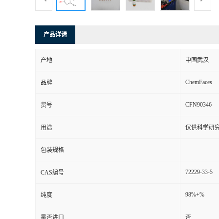
产品详请
产地
中国武汉
ChemFaces
品牌
CFN90346
货号
用途
仅供科学研
包装规格
72229-33-5
CAS编号
98%+%
纯度
是否进口
否