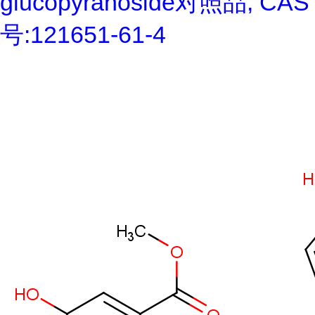
glucopyranoside对照品, CAS
号:121651-61-4