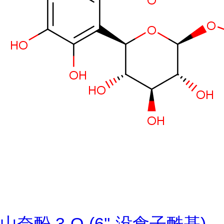
山奈酚 3-O-(6''-没食子酰基)-