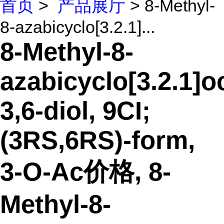
首页
>
产品展厅
> 8-Methyl-
8-azabicyclo[3.2.1]...
8-Methyl-8-
azabicyclo[3.2.1]o
3,6-diol, 9CI;
(3RS,6RS)-form,
3-O-Ac价格, 8-
Methyl-8-