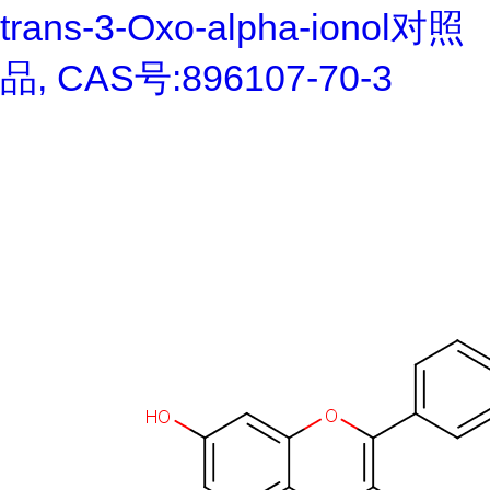
trans-3-Oxo-alpha-ionol对照
品, CAS号:896107-70-3