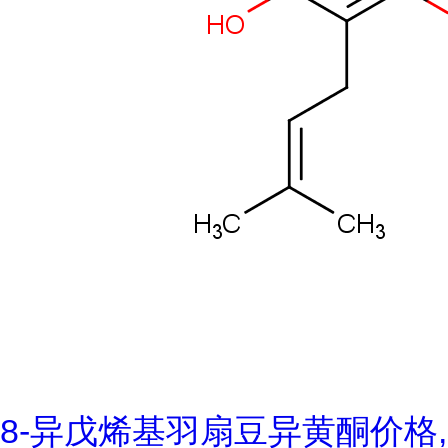
8-异戊烯基羽扇豆异黄酮价格,