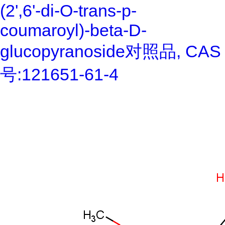
(2',6'-di-O-trans-p-
coumaroyl)-beta-D-
glucopyranoside对照品, CAS
号:121651-61-4