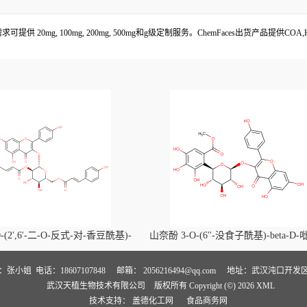
20mg, 100mg, 200mg, 500mg和g级定制服务。ChemFaces出货产品提供C
-(2',6'-二-O-反式-对-香豆酰基)-
山奈酚 3-O-(6''-没食子酰基)-beta-D
喃葡萄糖苷价格, Kaempferol-3-O-
萄糖苷价格, Kaempferol 3-O-(6''-gallo
i-O-trans-p-coumaroyl)-beta-D-
beta-D-glucopyranoside对照品, CA
人：张小姐
电话：18607107848
邮箱：
2056216494@qq.com
地址：武汉沌口开发区
武汉天植生物技术有限公司
版权所有 Copyright (©) 2026
XML
noside对照品, CAS号:121651-61-4
号:56317-05-6
技术支持：
盖德化工网
食品商务网