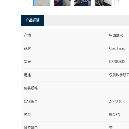
产品详请
产地
中国武汉
ChemFaces
品牌
CFN00325
货号
用途
仅供科学研
包装规格
27773-86-0
CAS编号
98%+%
纯度
是否进口
否