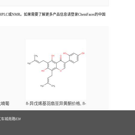
OA,HPLC或NMR。如果需要了解更多产品信息请登录ChemFaces的中国
-吡喃葡
8-异戊烯基羽扇豆异黄酮价格, 8-
yl)-
Prenylluteone对照品, CAS号:125002-91-7
S
车城南路83#