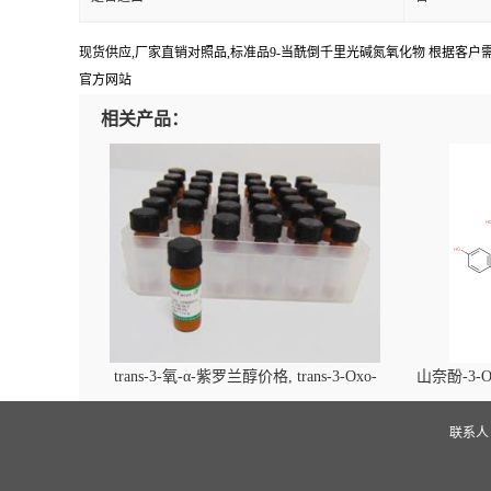
现货供应,厂家直销对照品,标准品9-当酰倒千里光碱氮氧化物 根据客户需求可提供 
官方网站
相关产品：
trans-3-氧-α-紫罗兰醇价格, trans-3-Oxo-
山奈酚-3-O
alpha-ionol对照品, CAS号:896107-70-3
beta-D-吡
(2',6'-d
联系
glucopyra