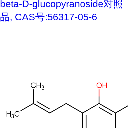
beta-D-glucopyranoside对照
品, CAS号:56317-05-6