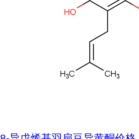
8-异戊烯基羽扇豆异黄酮价格,