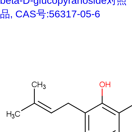
beta-D-glucopyranoside对照
品, CAS号:56317-05-6