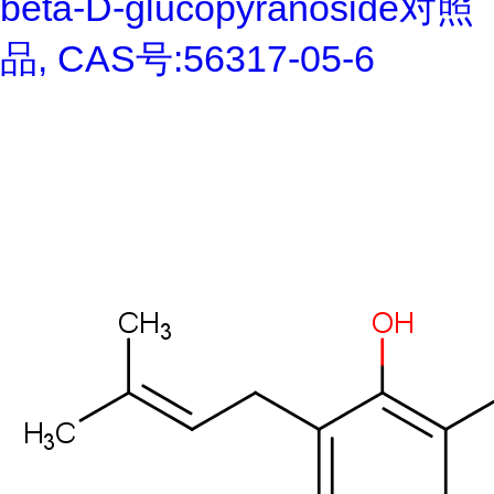
beta-D-glucopyranoside对照
品, CAS号:56317-05-6