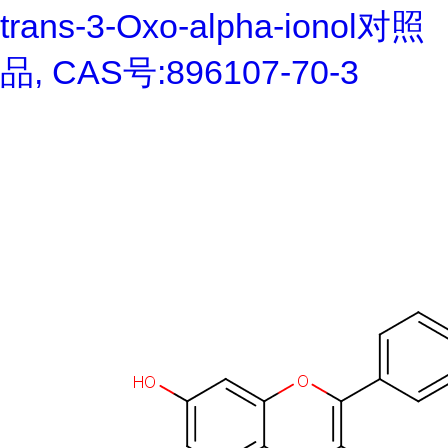
trans-3-Oxo-alpha-ionol对照
品, CAS号:896107-70-3