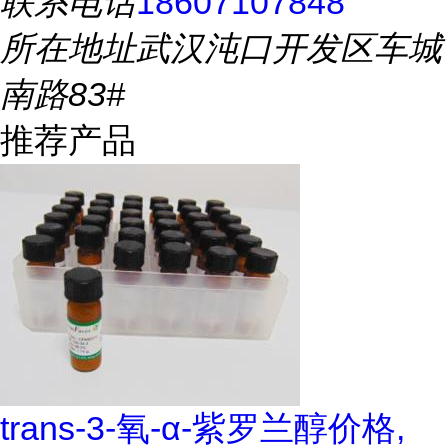
联系电话
18607107848
所在地址
武汉沌口开发区车城
南路83#
推荐产品
trans-3-氧-α-紫罗兰醇价格,