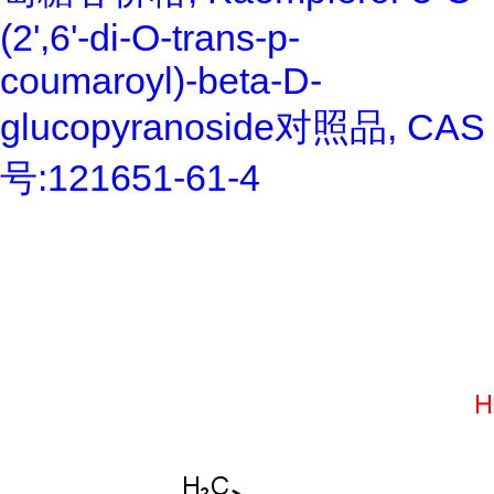
(2',6'-di-O-trans-p-
coumaroyl)-beta-D-
glucopyranoside对照品, CAS
号:121651-61-4