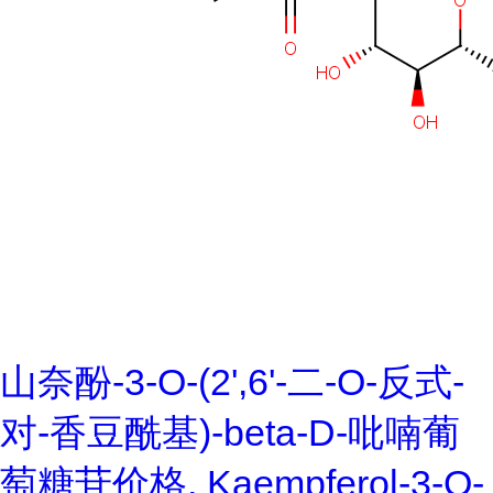
山奈酚-3-O-(2',6'-二-O-反式-
对-香豆酰基)-beta-D-吡喃葡
萄糖苷价格, Kaempferol-3-O-