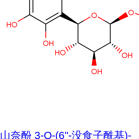
山奈酚 3-O-(6''-没食子酰基)-