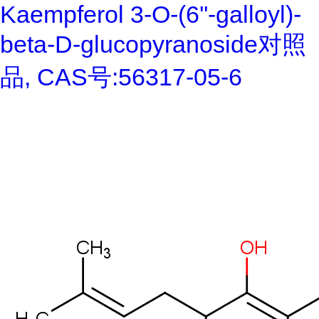
Kaempferol 3-O-(6''-galloyl)-
beta-D-glucopyranoside对照
品, CAS号:56317-05-6