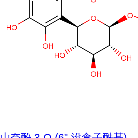
山奈酚 3-O-(6''-没食子酰基)-