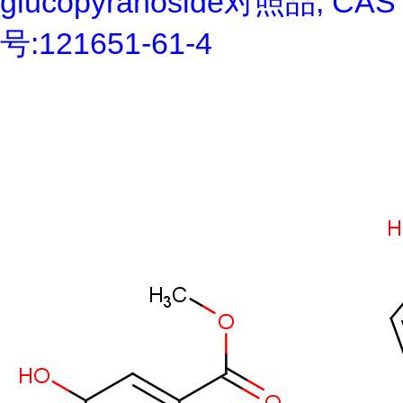
glucopyranoside对照品, CAS
号:121651-61-4