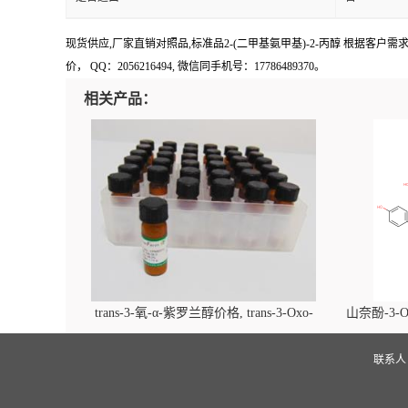
现货供应,厂家直销对照品,标准品2-(二甲基氨甲基)-2-丙醇 根据客户需求可提供 
价， QQ：2056216494, 微信同手机号：17786489370。
相关产品：
trans-3-氧-α-紫罗兰醇价格, trans-3-Oxo-
山奈酚-3-O
alpha-ionol对照品, CAS号:896107-70-3
beta-D-吡
(2',6'-d
联系
glucopyra