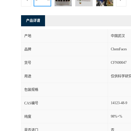
产品详请
产地
中国武汉
ChemFaces
品牌
CFN00047
货号
用途
仅供科学研
包装规格
14123-48-9
CAS编号
98%+%
纯度
是否进口
否