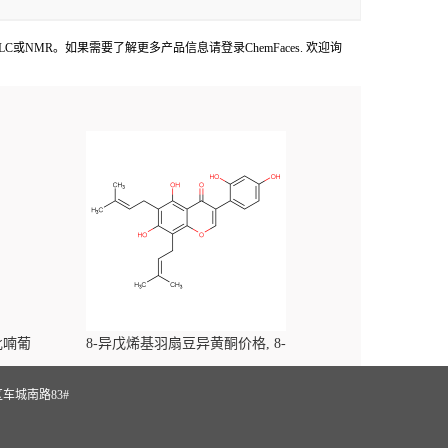
,HPLC或NMR。如果需要了解更多产品信息请登录ChemFaces.
欢迎询
-吡喃葡
8-异戊烯基羽扇豆异黄酮价格, 8-
yl)-
Prenylluteone对照品, CAS号:125002-91-7
S
车城南路83#