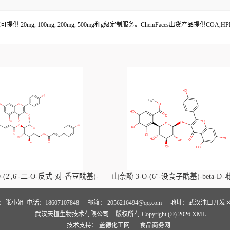
20mg, 100mg, 200mg, 500mg和g级定制服务。ChemFaces出货产品提供COA
-(2',6'-二-O-反式-对-香豆酰基)-
山奈酚 3-O-(6''-没食子酰基)-beta-D
喃葡萄糖苷价格, Kaempferol-3-O-
萄糖苷价格, Kaempferol 3-O-(6''-gallo
i-O-trans-p-coumaroyl)-beta-D-
beta-D-glucopyranoside对照品, CA
人：张小姐
电话：18607107848
邮箱：
2056216494@qq.com
地址：武汉沌口开发区
武汉天植生物技术有限公司
版权所有 Copyright (©) 2026
XML
noside对照品, CAS号:121651-61-4
号:56317-05-6
技术支持：
盖德化工网
食品商务网