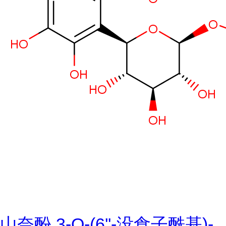
山奈酚 3-O-(6''-没食子酰基)-