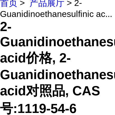
首页
>
产品展厅
> 2-
Guanidinoethanesulfinic ac...
2-
Guanidinoethanesu
acid价格, 2-
Guanidinoethanesu
acid对照品, CAS
号:1119-54-6