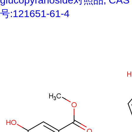
glucopyranoside对照品, CAS
号:121651-61-4