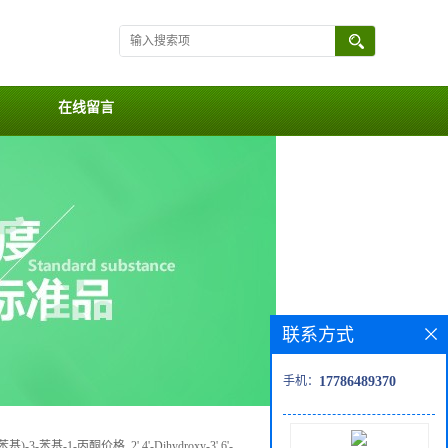
在线留言
联系方式
手机：
17786489370
-3-苯基-1-丙酮价格, 2',4'-Dihydroxy-3',6'-