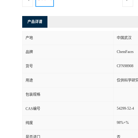
产品详请
产地
中国武汉
ChemFaces
品牌
CFN98908
货号
用途
仅供科学研
包装规格
54299-52-4
CAS编号
98%+%
纯度
是否进口
否