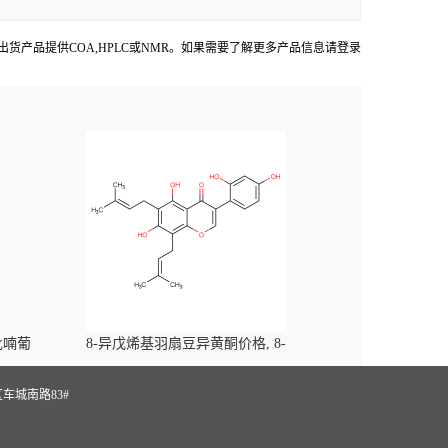
hemFaces出货产品提供COA,HPLC或NMR。如果需要了解更多产品信息请登录
-吡喃葡
8-异戊烯基羽扇豆异黄酮价格, 8-
yl)-
Prenylluteone对照品, CAS号:125002-91-7
S
车城南路83#