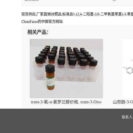
现货供应,厂家直销对照品,标准品1-(2,4-二羟基-3,6-二甲氧基苯基)-3-苯
ChemFaces的中国官方网站
相关产品：
trans-3-氧-α-紫罗兰醇价格, trans-3-Oxo-
山奈酚-3-O
alpha-ionol对照品, CAS号:896107-70-3
beta-D-吡
(2',6'-d
联系
glucopyra