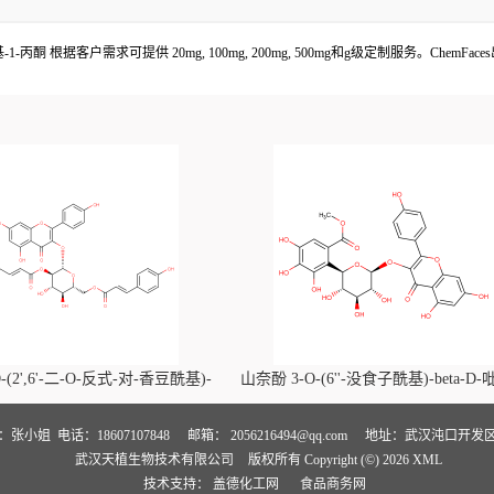
基-1-丙酮 根据客户需求可提供 20mg, 100mg, 200mg, 500mg和g级定制服务。C
-(2',6'-二-O-反式-对-香豆酰基)-
山奈酚 3-O-(6''-没食子酰基)-beta-D
喃葡萄糖苷价格, Kaempferol-3-O-
萄糖苷价格, Kaempferol 3-O-(6''-gallo
i-O-trans-p-coumaroyl)-beta-D-
beta-D-glucopyranoside对照品, CA
人：张小姐
电话：18607107848
邮箱：
2056216494@qq.com
地址：武汉沌口开发区
武汉天植生物技术有限公司
版权所有 Copyright (©) 2026
XML
noside对照品, CAS号:121651-61-4
号:56317-05-6
技术支持：
盖德化工网
食品商务网