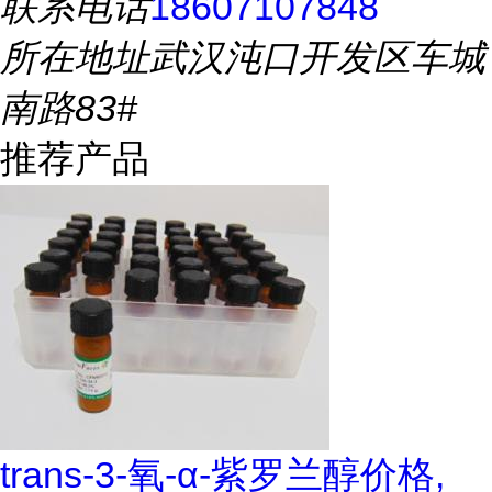
联系电话
18607107848
所在地址
武汉沌口开发区车城
南路83#
推荐产品
trans-3-氧-α-紫罗兰醇价格,