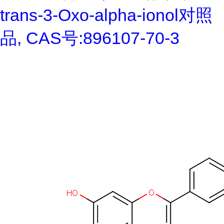
trans-3-Oxo-alpha-ionol对照
品, CAS号:896107-70-3