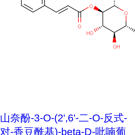
山奈酚-3-O-(2',6'-二-O-反式-
对-香豆酰基)-beta-D-吡喃葡