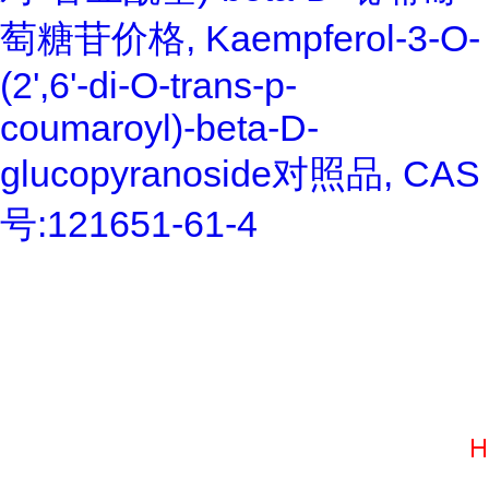
萄糖苷价格, Kaempferol-3-O-
(2',6'-di-O-trans-p-
coumaroyl)-beta-D-
glucopyranoside对照品, CAS
号:121651-61-4