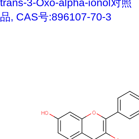
trans-3-Oxo-alpha-ionol对照
品, CAS号:896107-70-3