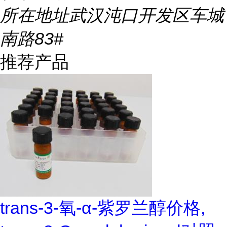
所在地址
武汉沌口开发区车城
南路83#
推荐产品
trans-3-氧-α-紫罗兰醇价格,