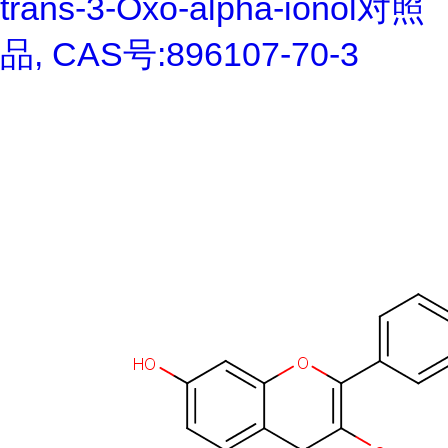
trans-3-Oxo-alpha-ionol对照
品, CAS号:896107-70-3