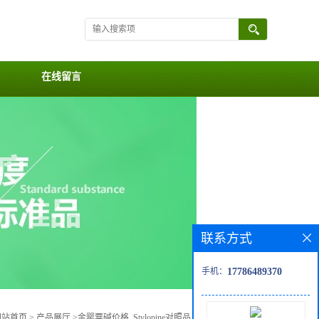
在线留言
联系方式
手机：
17786489370
网站首页
>
产品展厅
>
金罂粟碱价格, Stylopine对照品, CAS号:84-39-9