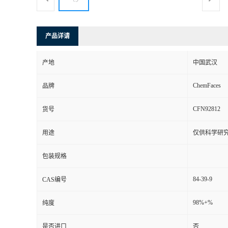
产品详请
产地
中国武汉
ChemFaces
品牌
CFN92812
货号
用途
仅供科学研
包装规格
84-39-9
CAS编号
98%+%
纯度
是否进口
否