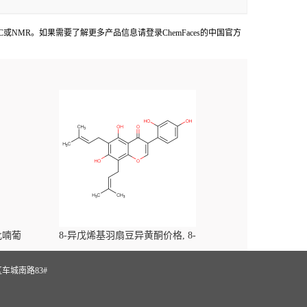
,HPLC或NMR。如果需要了解更多产品信息请登录ChemFaces的中国官方
-吡喃葡
8-异戊烯基羽扇豆异黄酮价格, 8-
yl)-
Prenylluteone对照品, CAS号:125002-91-7
S
车城南路83#