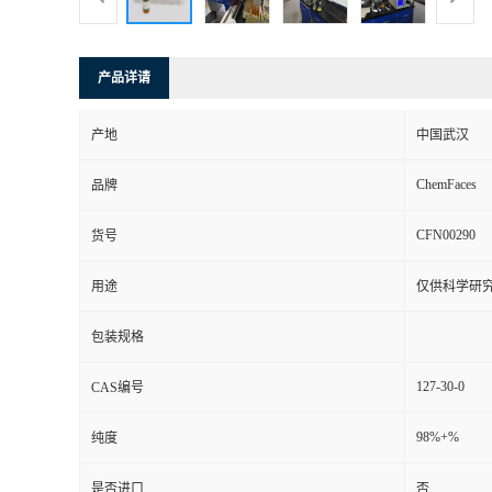
产品详请
产地
中国武汉
ChemFaces
品牌
CFN00290
货号
用途
仅供科学研
包装规格
127-30-0
CAS编号
98%+%
纯度
是否进口
否