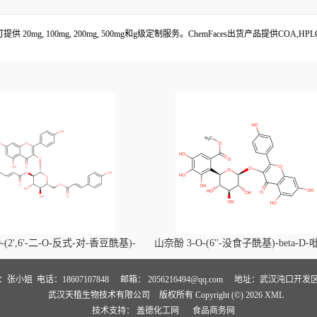
g, 100mg, 200mg, 500mg和g级定制服务。ChemFaces出货产品提供COA
-(2',6'-二-O-反式-对-香豆酰基)-
山奈酚 3-O-(6''-没食子酰基)-beta-D
喃葡萄糖苷价格, Kaempferol-3-O-
萄糖苷价格, Kaempferol 3-O-(6''-gallo
i-O-trans-p-coumaroyl)-beta-D-
beta-D-glucopyranoside对照品, CA
人：张小姐
电话：18607107848
邮箱：
2056216494@qq.com
地址：武汉沌口开发区
武汉天植生物技术有限公司
版权所有 Copyright (©) 2026
XML
noside对照品, CAS号:121651-61-4
号:56317-05-6
技术支持：
盖德化工网
食品商务网