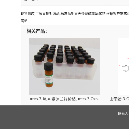
现货供应,厂家直销对照品,标准品毛果天芥菜碱氮氧化物 根据客户需求可提供 20m
网站
相关产品：
trans-3-氧-α-紫罗兰醇价格, trans-3-Oxo-
山奈酚-3-O
alpha-ionol对照品, CAS号:896107-70-3
beta-D-吡
(2',6'-d
联系
glucopyra