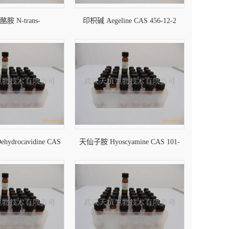
胺 N-trans-
印枳碱 Aegeline CAS 456-12-2
ine CAS 200125-11-7
drocavidine CAS
天仙子胺 Hyoscyamine CAS 101-
218-34-2
31-5