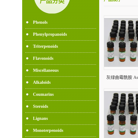
产品分类
Phenols
Phenylpropanoids
Triterpenoids
Flavonoids
Miscellaneous
灰绿曲霉酰胺 Asper
Alkaloids
56121
Coumarins
Steroids
Lignans
Monoterpenoids