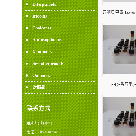
Diterpenoids
异浙贝甲素 Isoverti
Iridoids
43
Chalcones
Anthraquinones
Xanthones
Sesquiterpenoids
Quinones
N-(p-香豆酰)
对照品
Coumaroyl) serot
24
联系方式
联系人：
张小姐
电 话：
18607107848