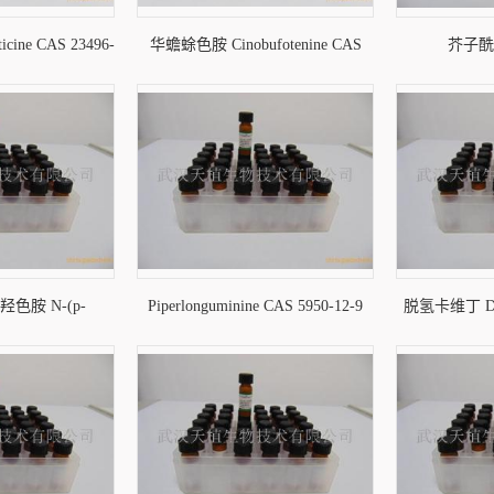
cine CAS 23496-
华蟾蜍色胺 Cinobufotenine CAS
芥子酰酪
-7
60657-23-0
Sinapoyltyram
-羟色胺 N-(p-
Piperlonguminine CAS 5950-12-9
脱氢卡维丁 Dehy
onin CAS 68573-
83
-