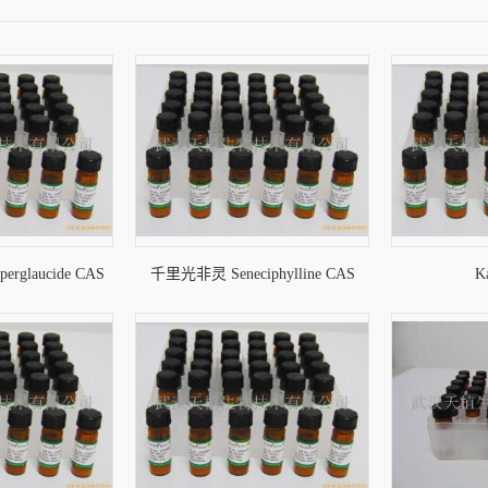
glaucide CAS
千里光非灵 Seneciphylline CAS
K
-42-7
480-81-9