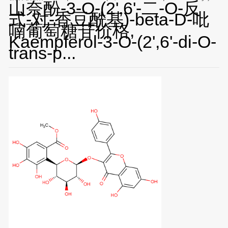
山奈酚-3-O-(2',6'-二-O-反
beta-D-glucopyranoside对照品, CAS号:121651-61-4
式-对-香豆酰基)-beta-D-吡
喃葡萄糖苷价格,
Kaempferol-3-O-(2',6'-di-O-
trans-p...